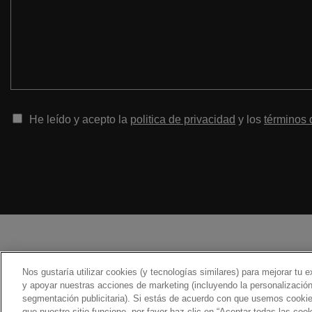
He leído y acepto la
politica de privacidad
y los
términos 
Nos gustaría utilizar cookies (y tecnologías similares) para mejorar tu ex
y apoyar nuestras acciones de marketing (incluyendo la personalización
segmentación publicitaria). Si estás de acuerdo con que usemos cookie
© Todos los derechos reservados 2026
que nuestro sitio funcione, por favor haz clic en “Aceptar todas las co