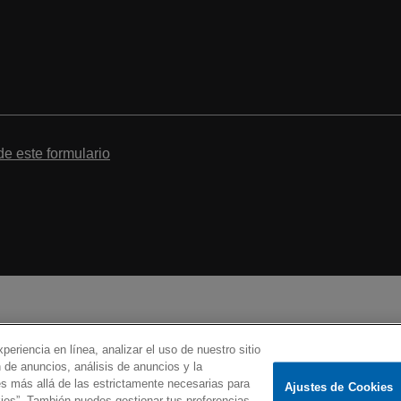
de este formulario
periencia en línea, analizar el uso de nuestro sitio
 de anuncios, análisis de anuncios y la
s más allá de las estrictamente necesarias para
Ajustes de Cookies
Política de pr
okies”. También puedes gestionar tus preferencias