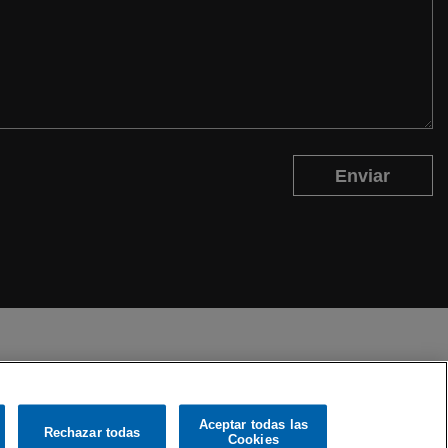
Enviar
Aceptar todas las
Rechazar todas
Cookies
ivacidad
Aviso legal
Política de Cookies
Ajustes de Cookies